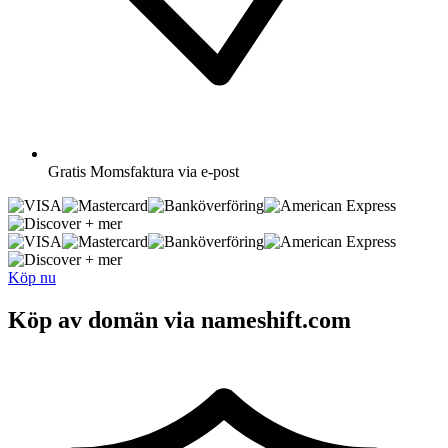
Gratis
Momsfaktura via e-post
+ mer
+ mer
Köp nu
Köp av domän via nameshift.com