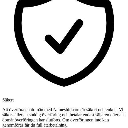
Säkert
Att överföra en domän med Nameshift.com är säkert och enkelt. Vi
säkerställer en smidig överföring och betalar endast säljaren efter att
domänöverföringen har slutförts. Om överföringen inte kan
genomföras får du full återbetalning.